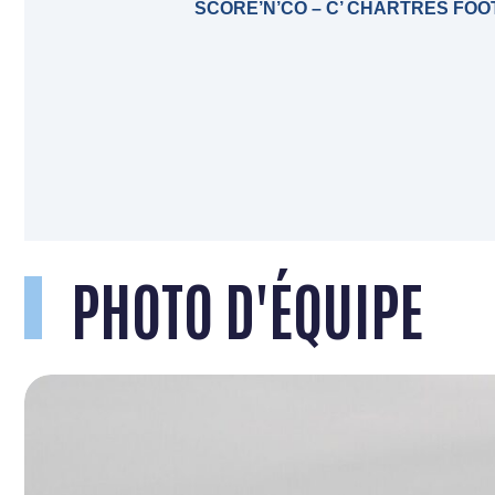
SCORE’N’CO – C’ CHARTRES FO
PHOTO D'ÉQUIPE