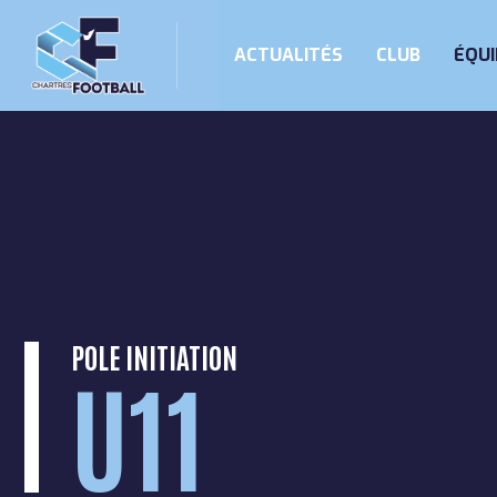
ACTUALITÉS
CLUB
ÉQUI
Skip
to
content
POLE INITIATION
U11