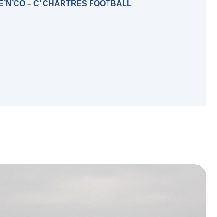
’N’CO – C’ CHARTRES FOOTBALL