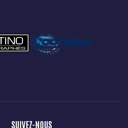
4
5
6
7
8
9
SUIVEZ-NOUS