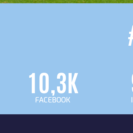
7
0
8
1
0
9
2
1
0
,
3
K
2
4
FACEBOOK