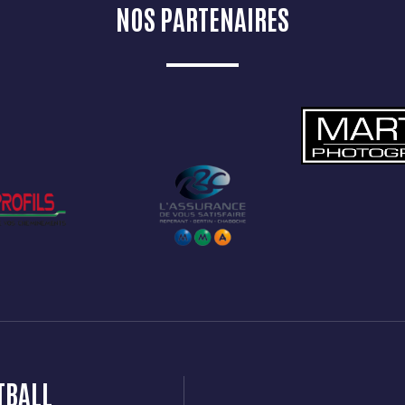
8
3
NOS PARTENAIRES
9
4
0
5
6
7
8
TBALL