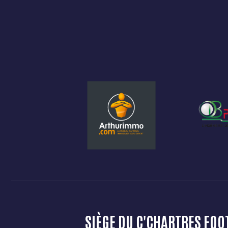
3
5
4
6
5
7
6
8
7
9
8
0
SIÈGE DU C'CHARTRES FOO