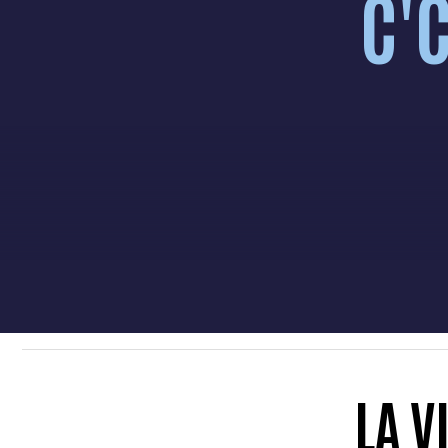
C'
LA V