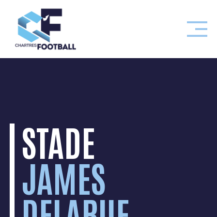
Skip
to
content
STADE
JAMES
DELARUE