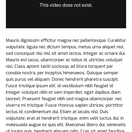
Mauris dignissim efficitur magna nec pellentesque. Curabitur
vulputate, ligula nec dictum tempus, metus urna aliquet nisl,
sed consequat nisi nisl sit amet lectus. Integer ac ornare dui.
Mauris est lacus, ullamcorper ac tellus id, ultricies volutpat
nisi. Class aptent taciti sociosqu ad litora torquent per
conubia nostra, per inceptos himenaeos. Quisque semper
quis purus vel aliquam. Donec hendrerit pharetra suscipit.
Fusce tristique ipsum elit, id vestibulum nibh feugiat id.
Integer volutpat nibh et sem imperdiet, eget dapibus diam
laoreet. Praesent feugiat nibh sed magna ullamcorper, nec
viverra mi tristique. Fusce rhoncus sapien ultrices, porttitor
lectus id, condimentum dui. Etiam at iaculis nisl. Duis
vulputate, erat at hendrerit tristique, enim velit luctus dui, in
malesuada augue ex quis elit. Maecenas libero dui, venenatis
ut lorem quis, hendrerit aliquam odio. Cras sit amet faucibus