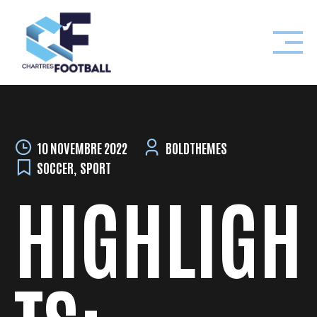
Skip
to
content
10 NOVEMBRE 2022
BOLDTHEMES
SOCCER
,
SPORT
HIGHLIGH