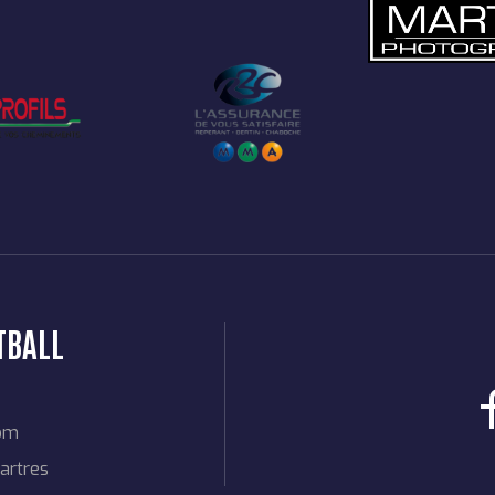
TBALL
com
artres