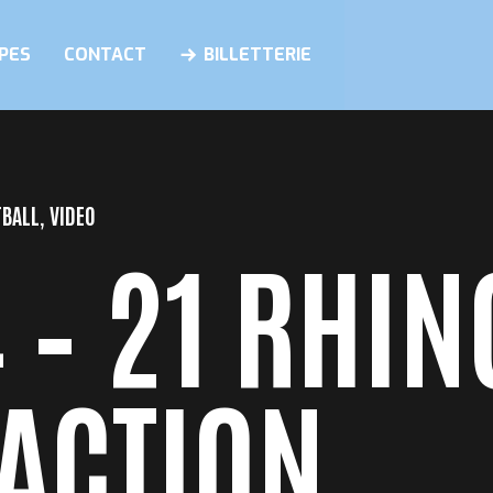
PES
CONTACT
BILLETTERIE
TBALL
,
VIDEO
 – 21 RHIN
ACTION