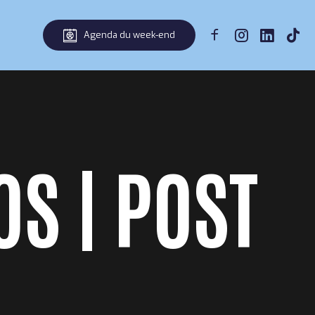
Agenda du week-end
OS | POST