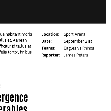
que habitant morbi
Location:
Sport Arena
llis et. Aenean
Date:
September 21st
citur id tellus at
Teams:
Eagles vs Rhinos
is tortor, finibus
Reporter:
James Peters
e
vergence
verables