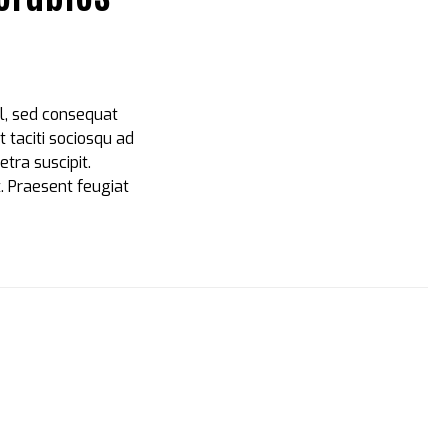
sl, sed consequat
t taciti sociosqu ad
tra suscipit.
t. Praesent feugiat