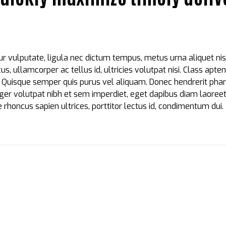
ur vulputate, ligula nec dictum tempus, metus urna aliquet ni
cus, ullamcorper ac tellus id, ultricies volutpat nisi. Class apten
. Quisque semper quis purus vel aliquam. Donec hendrerit phare
nteger volutpat nibh et sem imperdiet, eget dapibus diam laoree
 rhoncus sapien ultrices, porttitor lectus id, condimentum dui.