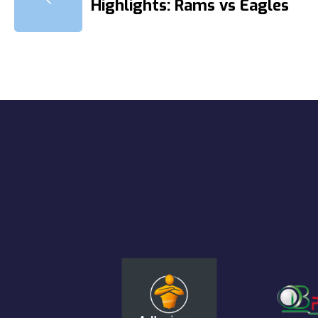
Highlights: Rams vs Eagles
DE
L’ARTICLE