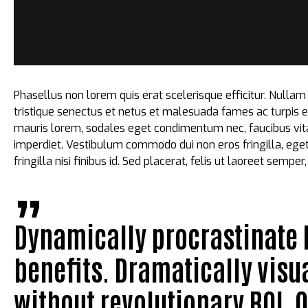
Phasellus non lorem quis erat scelerisque efficitur. Nulla
tristique senectus et netus et malesuada fames ac turpis 
mauris lorem, sodales eget condimentum nec, faucibus vitae
imperdiet. Vestibulum commodo dui non eros fringilla, eget s
fringilla nisi finibus id. Sed placerat, felis ut laoreet sempe
Dynamically procrastinate B
benefits. Dramatically vis
without revolutionary ROI. 