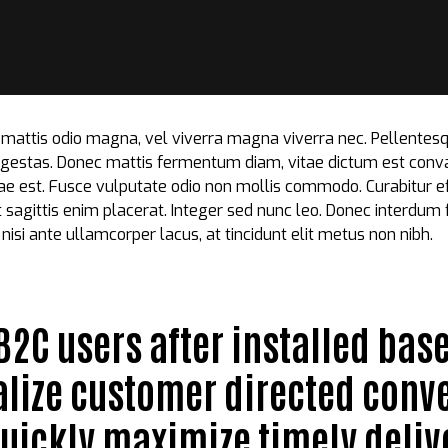
m mattis odio magna, vel viverra magna viverra nec. Pellentes
egestas. Donec mattis fermentum diam, vitae dictum est conva
 est. Fusce vulputate odio non mollis commodo. Curabitur effi
agittis enim placerat. Integer sed nunc leo. Donec interdum fel
r, nisi ante ullamcorper lacus, at tincidunt elit metus non nibh.
2C users after installed bas
ualize customer directed con
Quickly maximize timely deli