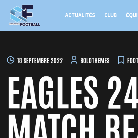
ACTUALITÉS
CLUB
ÉQUI
Skip
to
content
18 SEPTEMBRE 2022
BOLDTHEMES
FOO
EAGLES 24
MATCH RE